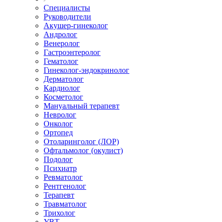
Специалисты
Руководители
Акушер-гинеколог
Андролог
Венеролог
Гастроэнтеролог
Гематолог
Гинеколог-эндокринолог
Дерматолог
Кардиолог
Косметолог
Мануальный терапевт
Невролог
Онколог
Ортопед
Отоларинголог (ЛОР)
Офтальмолог (окулист)
Подолог
Психиатр
Ревматолог
Рентгенолог
Терапевт
Травматолог
Трихолог
УВТ