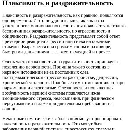
Плаксивость и раздражительность
Плаксивость и раздражительность, как правило, появляются
одновременно. И это не удивительно, так как из-за
угнетенного эмоционального состояния появляется не только
беспричинная раздражительность, но агрессивность и
обидчивость. Раздражительность представляет собой ответ
чрезмерной реакцией агрессии или гнева на обычные
стимулы. Выражается она громким тоном в разговоре,
быстрыми движениями глаз, жестикуляцией и прочее.
Очень часто плаксивость и раздражительность приводят к
появлению нервозности. Причина такого состояния в
нервном истощении из-за постоянных слез,
посттравматическом стрессовом расстройстве, депрессии,
хронической усталости. Подобные симптомы возникают при
наркомании и алкоголизме. Слезливость и повышенная
возбудимость нервной системы появляются из-за
эмоционального стресса, недосыпания, при физическом
переутомлении и даже при длительном пребывании на
солнце.
Некоторые соматические заболевания могут провоцировать
плаксивость и раздражительность. Это могут быть
заболевания нервной системы, тиреотоксикоз, травмы и