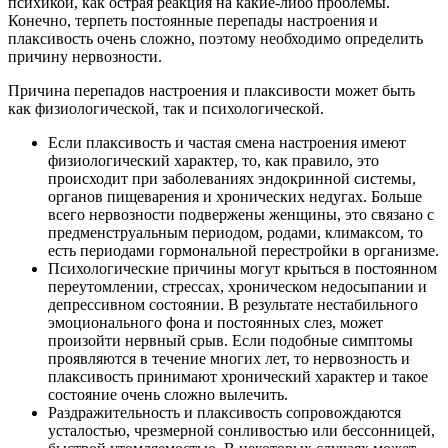
психикой, как острая реакция на какие-либо проблемы.
Конечно, терпеть постоянные перепады настроения и
плаксивость очень сложно, поэтому необходимо определить
причину нервозности.
Причина перепадов настроения и плаксивости может быть
как физиологической, так и психологической.
Если плаксивость и частая смена настроения имеют
физиологический характер, то, как правило, это
происходит при заболеваниях эндокринной системы,
органов пищеварения и хронических недугах. Больше
всего нервозности подвержены женщины, это связано с
предменструальным периодом, родами, климаксом, то
есть периодами гормональной перестройки в организме.
Психологические причины могут крыться в постоянном
переутомлении, стрессах, хроническом недосыпании и
депрессивном состоянии. В результате нестабильного
эмоционального фона и постоянных слез, может
произойти нервный срыв. Если подобные симптомы
проявляются в течение многих лет, то нервозность и
плаксивость принимают хронический характер и такое
состояние очень сложно вылечить.
Раздражительность и плаксивость сопровождаются
усталостью, чрезмерной сонливостью или бессонницей,