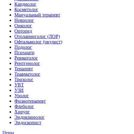
Кардиолог
Косметолог
Мануальный терапевт
Невролог
Онколог
Ортопед
Отоларинголог (ЛОР)
Офтальмолог (окулист)
Подолог
Психиатр
Ревматолог
Рентгенолог
Терапевт
Травматолог
Трихолог
УВТ
УЗИ
Уролог
Физиотерапевт
Флеболог
Хирург
Эндокринолог
Эндоскопист
Цены