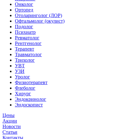
Онколог
Ортопед
Отоларинголог (ЛОР)
Офтальмолог (окулист)
Подолог
Психиатр
Ревматолог
Рентгенолог
Терапевт
Травматолог
Трихолог
УВТ
УЗИ
Уролог
Физиотерапевт
Флеболог
Хирург
Эндокринолог
Эндоскопист
Цены
Акции
Новости
Статьи
Контакты