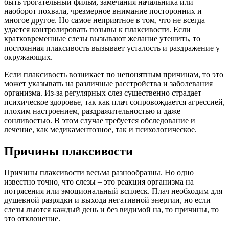
быть трогательный фильм, замечания начальника или
наоборот похвала, чрезмерное внимание посторонних и
многое другое. Но самое неприятное в том, что не всегда
удается контролировать позывы к плаксивости. Если
кратковременные слезы вызывают желание утешить, то
постоянная плаксивость вызывает усталость и раздражение у
окружающих.
Если плаксивость возникает по непонятным причинам, то это
может указывать на различные расстройства и заболевания
организма. Из-за регулярных слез существенно страдает
психическое здоровье, так как плач сопровождается агрессией,
плохим настроением, раздражительностью и даже
сонливостью. В этом случае требуется обследование и
лечение, как медикаментозное, так и психологическое.
Причины плаксивости
Причины плаксивости весьма разнообразны. Но одно
известно точно, что слезы – это реакция организма на
потрясения или эмоциональный всплеск. Плач необходим для
душевной разрядки и выхода негативной энергии, но если
слезы льются каждый день и без видимой на, то причины, то
это отклонение.