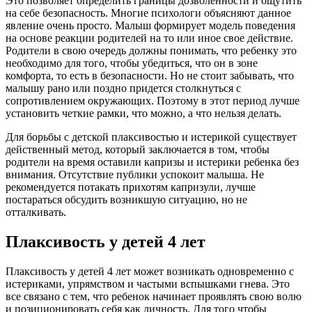
Это позволяет определить границы дозволенности и ощутить
на себе безопасность. Многие психологи объясняют данное
явление очень просто. Малыш формирует модель поведения
на основе реакции родителей на то или иное свое действие.
Родители в свою очередь должны понимать, что ребенку это
необходимо для того, чтобы убедиться, что он в зоне
комфорта, то есть в безопасности. Но не стоит забывать, что
малышу рано или поздно придется столкнуться с
сопротивлением окружающих. Поэтому в этот период лучше
установить четкие рамки, что можно, а что нельзя делать.
Для борьбы с детской плаксивостью и истерикой существует
действенный метод, который заключается в том, чтобы
родители на время оставили капризы и истерики ребенка без
внимания. Отсутствие публики успокоит малыша. Не
рекомендуется потакать прихотям капризули, лучше
постараться обсудить возникшую ситуацию, но не
отталкивать.
Плаксивость у детей 4 лет
Плаксивость у детей 4 лет может возникать одновременно с
истериками, упрямством и частыми вспышками гнева. Это
все связано с тем, что ребенок начинает проявлять свою волю
и позиционировать себя как личность. Для того чтобы