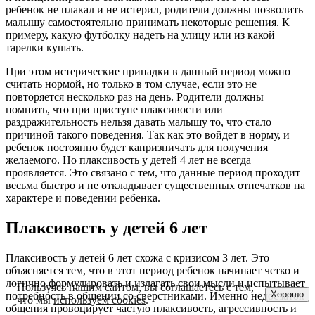
ребенок не плакал и не истерил, родители должны позволить
малышу самостоятельно принимать некоторые решения. К
примеру, какую футболку надеть на улицу или из какой
тарелки кушать.
При этом истерические припадки в данный период можно
считать нормой, но только в том случае, если это не
повторяется несколько раз на день. Родители должны
помнить, что при приступе плаксивости или
раздражительность нельзя давать малышу то, что стало
причиной такого поведения. Так как это войдет в норму, и
ребенок постоянно будет капризничать для получения
желаемого. Но плаксивость у детей 4 лет не всегда
проявляется. Это связано с тем, что данные период проходит
весьма быстро и не откладывает существенных отпечатков на
характере и поведении ребенка.
Плаксивость у детей 6 лет
Плаксивость у детей 6 лет схожа с кризисом 3 лет. Это
объясняется тем, что в этот период ребенок начинает четко и
логично формулировать и излагать свои мысли и испытывает
Пользуясь нашим сайтом, вы соглашаетесь с тем,
Хорошо
потребность в общении со сверстниками. Именно недостаток
что мы
используем cookies
.
общения провоцирует частую плаксивость, агрессивность и