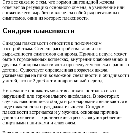
Это все связано с тем, что гормон щитовидной железы
отвечает за регуляцию основного обмена, а увеличение или
снижение его выработки влечет за собой ряд негативных
симптомов, один из которых плаксивость.
Синдром плаксивости
Синдром плаксивости относится к психическим
расстройствам. Степень расстройства зависит от
выраженности симптомов синдрома. Причина недуга может
быть в гормональных всплесках, внутренних заболеваниях и
другом. Синдром плаксивости преследует человека с раннего
детства. Существует определенная возрастая шкала,
указывающая на пики возможной слезливости и обидчивости
у детей, это от 2 до 6 лет и подростковый период.
Но желание поплакать может возникать не только из-за
нарушений или гормонального дисбаланса. В некоторых
случаях накопившиеся обиды и разочарования выливаются в
виде плаксивости и раздражительности. Синдром
плаксивости встречается и у мужчин, основная причина
данного явления – хронические стрессы, злоупотребление
спиртными напитками и алкоголем.
Еще одна причина желания постоянно плакать – это