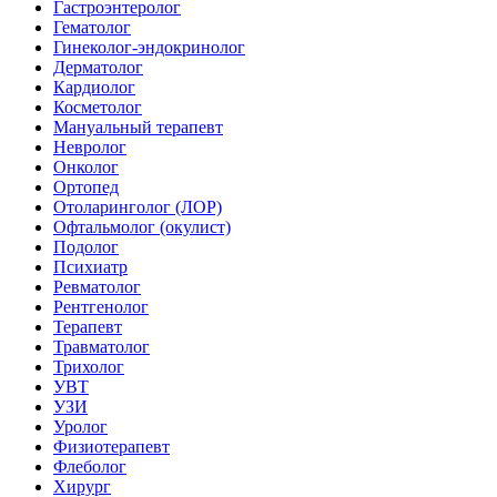
Гастроэнтеролог
Гематолог
Гинеколог-эндокринолог
Дерматолог
Кардиолог
Косметолог
Мануальный терапевт
Невролог
Онколог
Ортопед
Отоларинголог (ЛОР)
Офтальмолог (окулист)
Подолог
Психиатр
Ревматолог
Рентгенолог
Терапевт
Травматолог
Трихолог
УВТ
УЗИ
Уролог
Физиотерапевт
Флеболог
Хирург