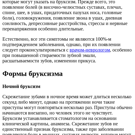
которые могут указать на бруксизм. Прежде всего, это
появление болей (в височно-челюстных суставах, плечах,
спине, шее, в ушах, придаточных пазухах носа, головные
боли), головокружения, появление звона в ушах, дневная
сонливость, депрессивные расстройства, стрессы и нервные
перенапряжения особенно длительные.
Естественно, все эти симптомы не являются 100%-м
подтверждением заболевания, однако, при их появлении
следует проконсультироваться с
врачом-неврологом
, особенно
при повышенной стираемости зубной эмали,
расшатываемости зубов, изменении прикуса.
Формы бруксизма
Ночной бруксизм
Скрежетание зубами в ночное время может длиться несколько
секунд либо минут, однако на протяжении ночи такие
приступы могут повторяться несколько раз. Приступы обычно
начинаются внезапно, но человек этого не чувствует.
Бруксизм устанавливается стоматологом на основании
клинической картины, анамнеза. Скрежетание зубов не
единственный признак бруксизма, также при заболевании
появляются боли в мышцах, суставах челюсти, которые могут