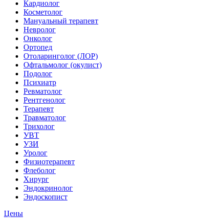
Кардиолог
Косметолог
Мануальный терапевт
Невролог
Онколог
Ортопед
Отоларинголог (ЛОР)
Офтальмолог (окулист)
Подолог
Психиатр
Ревматолог
Рентгенолог
Терапевт
Травматолог
Трихолог
УВТ
УЗИ
Уролог
Физиотерапевт
Флеболог
Хирург
Эндокринолог
Эндоскопист
Цены