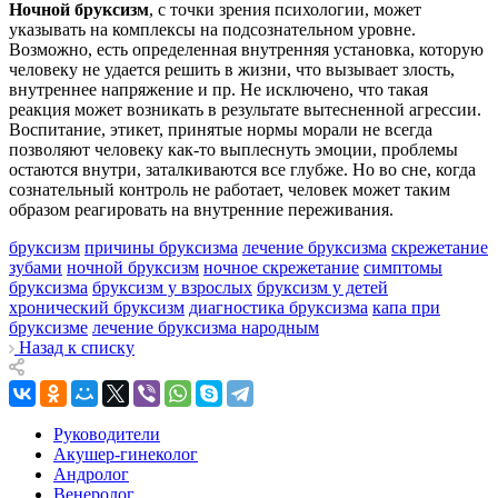
Ночной бруксизм
, с точки зрения психологии, может
указывать на комплексы на подсознательном уровне.
Возможно, есть определенная внутренняя установка, которую
человеку не удается решить в жизни, что вызывает злость,
внутреннее напряжение и пр. Не исключено, что такая
реакция может возникать в результате вытесненной агрессии.
Воспитание, этикет, принятые нормы морали не всегда
позволяют человеку как-то выплеснуть эмоции, проблемы
остаются внутри, заталкиваются все глубже. Но во сне, когда
сознательный контроль не работает, человек может таким
образом реагировать на внутренние переживания.
бруксизм
причины бруксизма
лечение бруксизма
скрежетание
зубами
ночной бруксизм
ночное скрежетание
симптомы
бруксизма
бруксизм у взрослых
бруксизм у детей
хронический бруксизм
диагностика бруксизма
капа при
бруксизме
лечение бруксизма народным
Назад к списку
Руководители
Акушер-гинеколог
Андролог
Венеролог