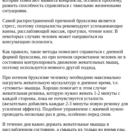
которые помогают выявить конфликты, осознать проблему,
развить способность справляться с тяжелыми жизненными
ситуациями.
Самой распространенной причиной бруксизма является
стресс, поэтому специалисты рекомендуют успокаивающие
ванны, расслабляющий массаж, прогулки, чтение книг. В
некоторых случаях человек может направиться на
консультацию психолога.
Как правило, такие методы помогают справиться с дневной
формой бруксизма, но при ночном скрежетании человек не в
состоянии контролировать движение жевательных мышц,
поэтому используется немного другой подход.
При ночном бруксизме человеку необходимо максимально
нагрузить жевательную мускулатуру в дневное время, т.е.
«утомить» мышцы. Хорошо помогает в этом случае
жевательная резинка, которую нужно жевать 1-2 минуты с
каждой стороны, пока не почувствуется усталость
(желательно добавлять каждые 2-3 минуты новую резинку для
усиления эффекта). Подобное упражнение с жвачкой нужно
проводить несколько раз в день, особенно перед сном.
В течение дня важно держать жевательные мышцы в
расслабленном состоянии, а смыкать их только во время еды.