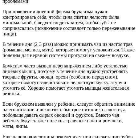
проблемами.
При появлении дневной формы бруксизма нужно
контролировать себя, чтобы сила сжатия челюсти была
минимальной. Следует следить за тем, чтобы зубы не
соприкасались (исключение составляет только пережевывание
пищи).
В течение дня (2-3 раза) можно принимать чаи из настоя трав
(ромашка, мелиса, мята), которые помогут успокоиться. Также
полезны для нервной системы прогулки на свежем воздухе.
Бруксизм часто вызван перенапряжением либо усталостью
лицевых мышц, поэтому в течение дня нужно употреблять
твердые фрукты, овощи, орехи (особенно перед сном),
которые помогут задействовать челюстную мускулатуру и
утомить её. Хорошо помогает утомить мышцы жевательная
резинка.
Если бруксизм выявлен у ребенка, следует обратить внимание
на его питание и исключить быстрое питание, сладости, а
побольше давать сырых овощей и фруктов. Вместо чая
ребенку будут также полезны травяные настои ромашки,
мяты, липы.
Еще народная медицина рекомендует при скрежетании зубов