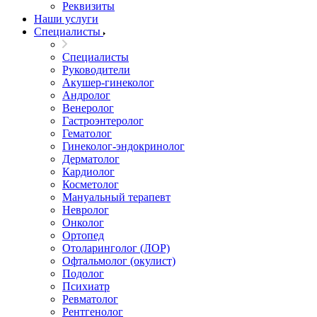
Реквизиты
Наши услуги
Специалисты
Специалисты
Руководители
Акушер-гинеколог
Андролог
Венеролог
Гастроэнтеролог
Гематолог
Гинеколог-эндокринолог
Дерматолог
Кардиолог
Косметолог
Мануальный терапевт
Невролог
Онколог
Ортопед
Отоларинголог (ЛОР)
Офтальмолог (окулист)
Подолог
Психиатр
Ревматолог
Рентгенолог