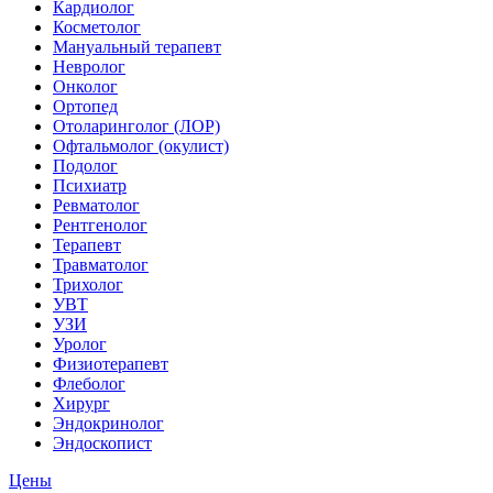
Кардиолог
Косметолог
Мануальный терапевт
Невролог
Онколог
Ортопед
Отоларинголог (ЛОР)
Офтальмолог (окулист)
Подолог
Психиатр
Ревматолог
Рентгенолог
Терапевт
Травматолог
Трихолог
УВТ
УЗИ
Уролог
Физиотерапевт
Флеболог
Хирург
Эндокринолог
Эндоскопист
Цены