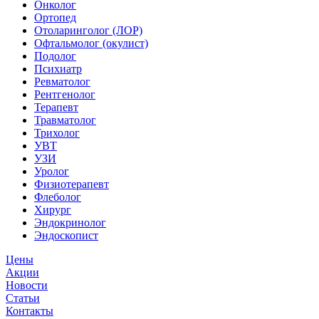
Онколог
Ортопед
Отоларинголог (ЛОР)
Офтальмолог (окулист)
Подолог
Психиатр
Ревматолог
Рентгенолог
Терапевт
Травматолог
Трихолог
УВТ
УЗИ
Уролог
Физиотерапевт
Флеболог
Хирург
Эндокринолог
Эндоскопист
Цены
Акции
Новости
Статьи
Контакты