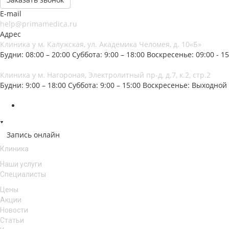
E-mail
help@primamedica.ru
Адрес
Клиника у м. Калужская, ул. Академика Челомея, д. 10«Б»
Будни: 08:00 – 20:00
Суббота: 9:00 – 18:00
Воскресенье: 09:00 - 15
Клиника у м. Нагороная, Электролитный пр-д, д.7, к.2, стр.2
Будни: 9:00 – 18:00
Суббота: 9:00 – 15:00
Воскресенье: Выходной
Запись онлайн
Клиника
Наши услуги
Специалисты
Цены
Акции
Новости
Статьи