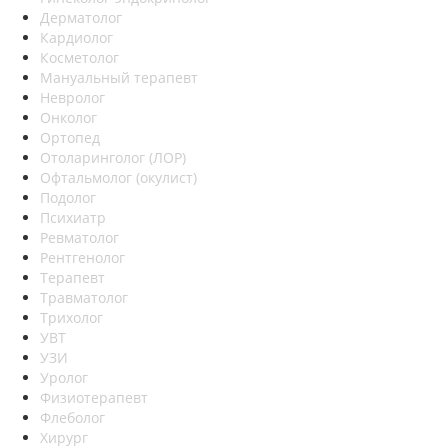
Дерматолог
Кардиолог
Косметолог
Мануальный терапевт
Невролог
Онколог
Ортопед
Отоларинголог (ЛОР)
Офтальмолог (окулист)
Подолог
Психиатр
Ревматолог
Рентгенолог
Терапевт
Травматолог
Трихолог
УВТ
УЗИ
Уролог
Физиотерапевт
Флеболог
Хирург