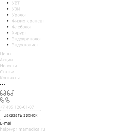
УВТ
УЗИ
Уролог
Физиотерапевт
Флеболог
Хирург
Эндокринолог
Эндоскопист
Цены
Акции
Новости
Статьи
Контакты
+7 495 120-01-07
Заказать звонок
E-mail
help@primamedica.ru