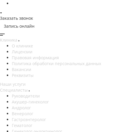
Заказать звонок
Запись онлайн
Клиника
О клинике
Лицензии
Правовая информация
Политика обработки персональных данных
Вакансии
Реквизиты
Наши услуги
Специалисты
Руководители
Акушер-гинеколог
Андролог
Венеролог
Гастроэнтеролог
Гематолог
Гинеколог-эндокринолог