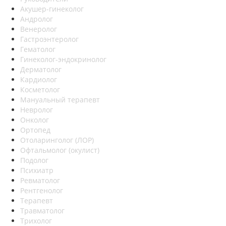
Акушер-гинеколог
Андролог
Венеролог
Гастроэнтеролог
Гематолог
Гинеколог-эндокринолог
Дерматолог
Кардиолог
Косметолог
Мануальный терапевт
Невролог
Онколог
Ортопед
Отоларинголог (ЛОР)
Офтальмолог (окулист)
Подолог
Психиатр
Ревматолог
Рентгенолог
Терапевт
Травматолог
Трихолог