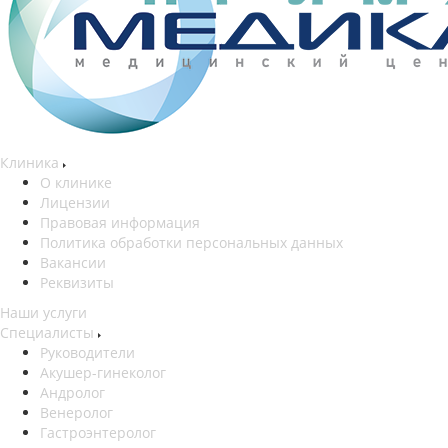
Клиника
О клинике
Лицензии
Правовая информация
Политика обработки персональных данных
Вакансии
Реквизиты
Наши услуги
Специалисты
Руководители
Акушер-гинеколог
Андролог
Венеролог
Гастроэнтеролог