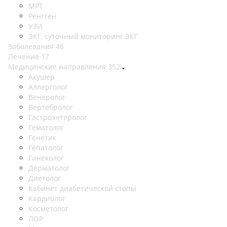
МРТ
Рентген
УЗИ
ЭКГ, суточный мониторинг ЭКГ
Заболевания
46
Лечение
17
Медицинские направления
352
Акушер
Аллерголог
Венеролог
Вертебролог
Гастроэнтеролог
Гематолог
Генетик
Гепатолог
Гинеколог
Дерматолог
Диетолог
Кабинет диабетической стопы
Кардиолог
Косметолог
ЛОР