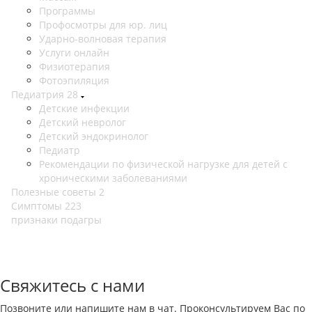
Программы
Профосмотры для юр. лиц
Ударно-волновая терапия
Услуги онлайн
Физиотерапия
Фотоэпиляция
Педиатрия
28
Детские инфекции
Детский невролог
Детский эндокринолог
Педиатр
Рекомендации по физической нагрузке для детей с
хроническими заболеваниями
Полезные советы
2
Симптомы
223
признаки подагры
Свяжитесь с нами
Позвоните или напишите нам в чат. Проконсультируем Вас по