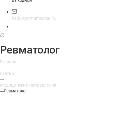
Выходной
help@primamedica.ru
Ревматолог
Главная
—
Статьи
—
Медицинские направления
—
Ревматолог