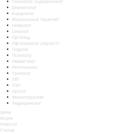
Гинеколог-эндокринолог
Дерматолог
Кардиолог
Мануальный терапевт
Невролог
Онколог
Ортопед
Офтальмолог (окулист)
Подолог
Психиатр
Ревматолог
Рентгенолог
Трихолог
УВТ
УЗИ
Уролог
Физиотерапевт
Эндокринолог
Цены
Акции
Новости
Статьи