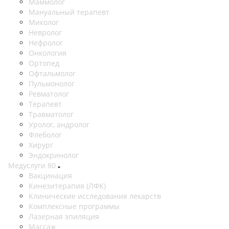
Маммолог
Мануальный терапевт
Миколог
Невролог
Нефролог
Онкология
Ортопед
Офтальмолог
Пульмонолог
Ревматолог
Терапевт
Травматолог
Уролог, андролог
Флеболог
Хирург
Эндокринолог
Медуслуги
80
Вакцинация
Кинезитерапия (ЛФК)
Клинические исследования лекарств
Комплексные программы
Лазерная эпиляция
Массаж