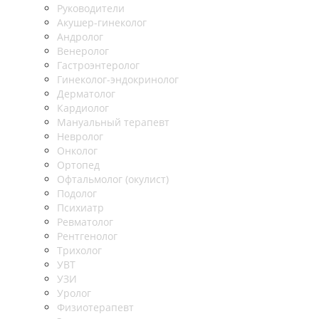
Руководители
Акушер-гинеколог
Андролог
Венеролог
Гастроэнтеролог
Гинеколог-эндокринолог
Дерматолог
Кардиолог
Мануальный терапевт
Невролог
Онколог
Ортопед
Офтальмолог (окулист)
Подолог
Психиатр
Ревматолог
Рентгенолог
Трихолог
УВТ
УЗИ
Уролог
Физиотерапевт