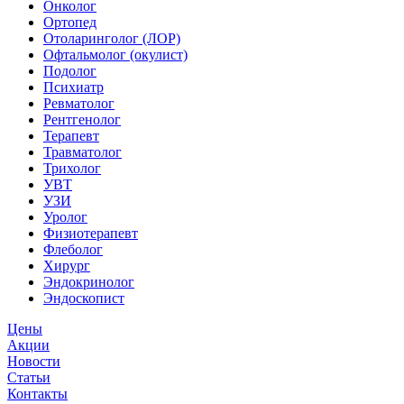
Онколог
Ортопед
Отоларинголог (ЛОР)
Офтальмолог (окулист)
Подолог
Психиатр
Ревматолог
Рентгенолог
Терапевт
Травматолог
Трихолог
УВТ
УЗИ
Уролог
Физиотерапевт
Флеболог
Хирург
Эндокринолог
Эндоскопист
Цены
Акции
Новости
Статьи
Контакты