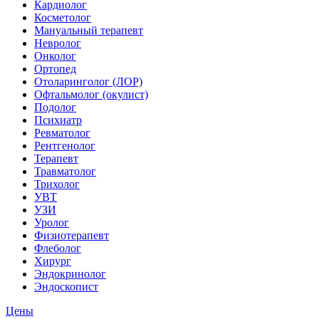
Кардиолог
Косметолог
Мануальный терапевт
Невролог
Онколог
Ортопед
Отоларинголог (ЛОР)
Офтальмолог (окулист)
Подолог
Психиатр
Ревматолог
Рентгенолог
Терапевт
Травматолог
Трихолог
УВТ
УЗИ
Уролог
Физиотерапевт
Флеболог
Хирург
Эндокринолог
Эндоскопист
Цены